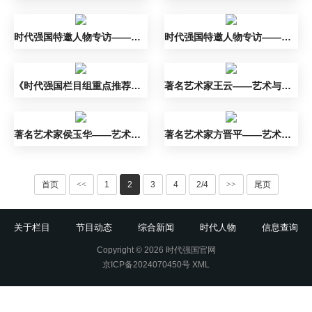
时代强国特邀人物专访——杨先
时代强国特邀人物专访——申彦军
《时代强国栏目组重点推荐艺术家程文举老师专题栏目精彩播出，展现艺术魅力与时代精神》
著名艺术家王云——艺术与时代的对话
著名艺术家侯玉华——艺术与时代的对话
著名艺术家方晋平——艺术与时代的对话
首页
<<
1
2
3
4
2/4
>>
尾页
关于栏目
节目动态
综合新闻
时代人物
信息查询
Copyright © 2026 时代强国官网
京ICP备2024070450号
XML