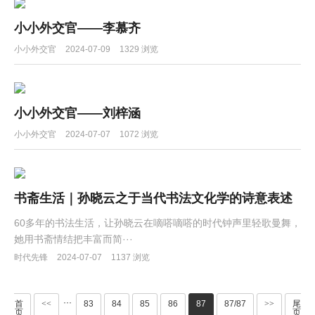
小小外交官——李慕齐
小小外交官
2024-07-09
1329 浏览
小小外交官——刘梓涵
小小外交官
2024-07-07
1072 浏览
书斋生活｜孙晓云之于当代书法文化学的诗意表述
60多年的书法生活，让孙晓云在嘀嗒嘀嗒的时代钟声里轻歌曼舞，
她用书斋情结把丰富而简···
时代先锋
2024-07-07
1137 浏览
···
首
<<
83
84
85
86
87
87/87
>>
尾
页
页