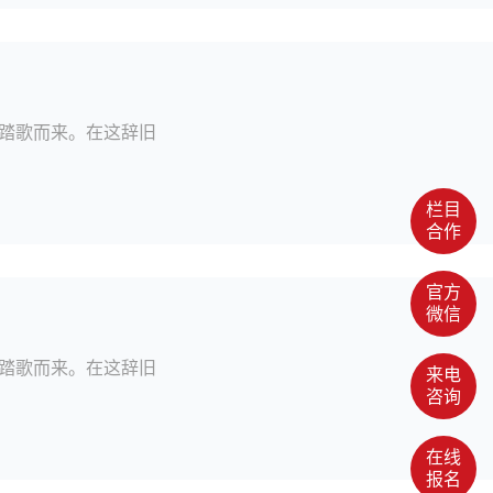
气踏歌而来。在这辞旧
栏目
合作
官方
微信
气踏歌而来。在这辞旧
来电
咨询
在线
报名