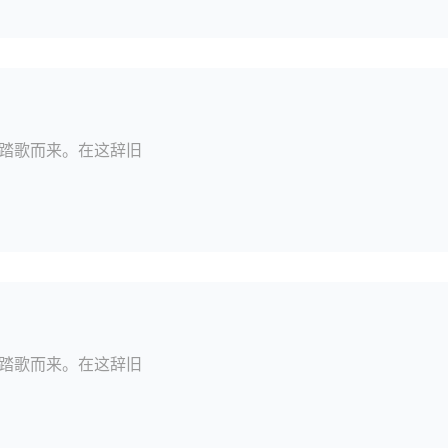
气踏歌而来。在这辞旧
气踏歌而来。在这辞旧