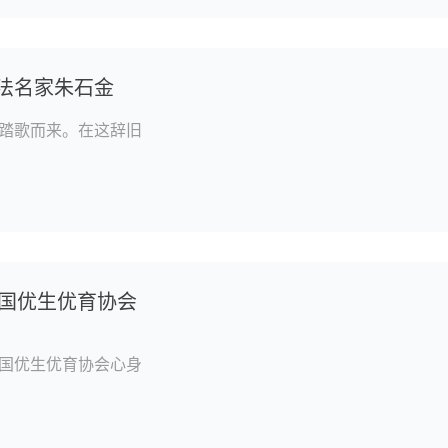
法名家朱石金
气踏歌而来。在这辞旧
中国优生优育协会
中国优生优育协会心身