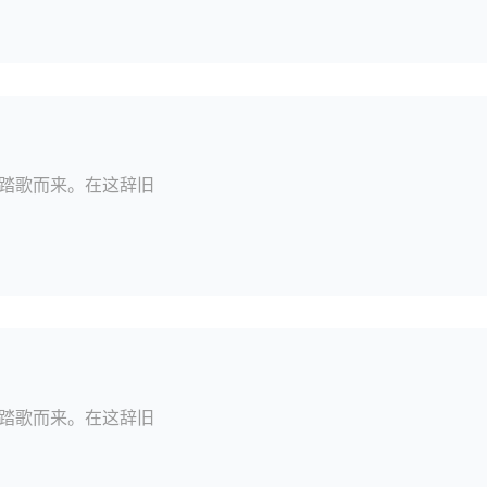
气踏歌而来。在这辞旧
气踏歌而来。在这辞旧