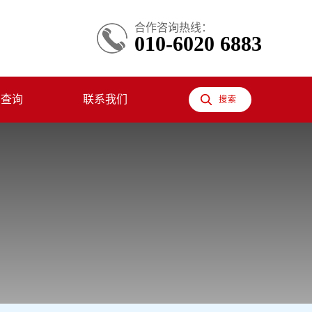
合作咨询热线：
010-6020 6883
息查询
联系我们