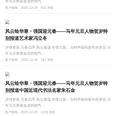
年元旦携着奋进的朝气···
客户新闻
2025-12-29
602 浏览
风云绘华章・强国迎元春——马年元旦人物贺岁特
别报道艺术家冯立冬
岁律更新,元春启序;风云激荡,华章日新。当钟声敲响新年的扉页,马
年元旦携着奋进的朝气···
客户新闻
2025-12-26
541 浏览
风云绘华章・强国迎元春——马年元旦人物贺岁特
别报道中国近现代书法名家朱石金
岁律更新,元春启序;风云激荡,华章日新。当钟声敲响新年的扉页,马
年元旦携着奋进的朝气···
客户新闻
2025-12-26
1116 浏览