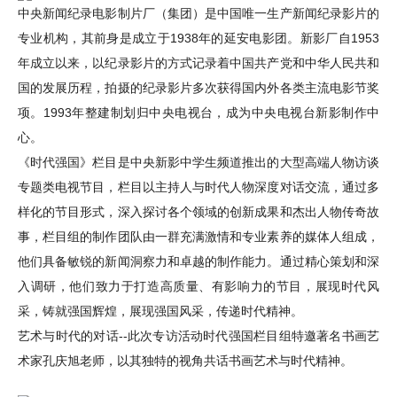
中央新闻纪录电影制片厂（集团）是中国唯一生产新闻纪录影片的
专业机构，其前身是成立于
1938年的延安电影团。新影厂自1953
年成立以来，以纪录影片的方式记录着中国共产党和中华人民共和
国的发展历程，拍摄的纪录影片多次获得国内外各类主流电影节奖
项。1993年整建制划归中央电视台，成为中央电视台新影制作中
心。
《时代强国》栏目是中央新影中学生频道推出的大型高端人物访谈
专题类电视节目，栏目以主持人与时代人物深度对话交流，通过多
样化的节目形式，深入探讨各个领域的创新成果和杰出人物传奇故
事，栏目组的制作团队由一群充满激情和专业素养的媒体人组成，
他们具备敏锐的新闻洞察力和卓越的制作能力。通过精心策划和深
入调研，他们致力于打造高质量、有影响力的节目，展现时代风
采，铸就强国辉煌，展现强国风采，传递时代精神。
艺术与时代的对话
--此次专访活动时代强国栏目组特邀著名书画艺
术家
老师，以其独特的视角共话书画艺术与时代精神。
孔庆旭