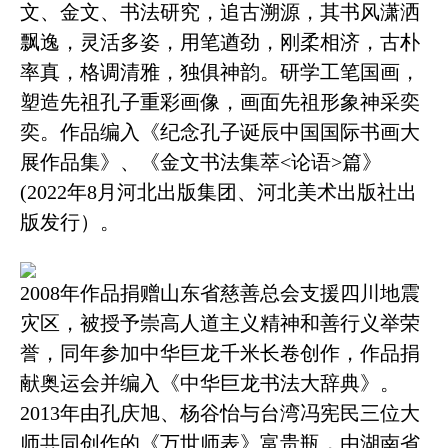
文、金文、书法研究，追古溯源，其书风潇洒
飘逸，灵活多姿，用笔遒劲，刚柔相济，古朴
率真，格调清雅，独俱神韵。研学工笔国画，
塑造先祖孔子重彩画像，画面先祖形象神采奕
奕。作品编入《纪念孔子诞辰中国国际书画大
展作品集》
、《
金文书法集萃<论语>篇》
(2022年8月河北出版集团、河北美术出版社出
版发行）。
2008年作品捐赠山东省慈善总会支援四川地震
灾区，被授予崇高人道主义精神和善行义举荣
誉，同年参加中华巨龙千米长卷创作，作品捐
献奥运会并编入《中华巨龙书法大辞典》。
2013年由孔庆旭、杨谷怡与台湾冯宪民三位大
师共同创作的《万世师表》富贵瓶，由湖南省