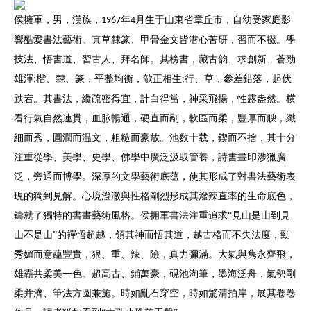
侯擁軍，男，漢族，
年
月生于山東省章丘市，自幼受家庭影
1967
4
響酷愛書法藝術。真草隸篆、甲骨金文皆潜心苦研，習而不輟。學
技法、悟書道、習古人、拜名師。其榜書，藏古韵、求創新、蒼勁
雄渾
楷、隸、篆，平整均衡，欹正相生
行、草，參差錯落，起伏
;
;
跌宕。其書法，縱疏密得宜，計白得當，神采飛揚，性露盎然。横
看行氣自然連貫，血脉暢通，硬直而剐，軟區而柔，豐厚而腴，纖
細而秀，圓潤而温文，粗糙而豪放。池数十载，鍥而不捨，其十分
注重從學、美學、史學、佛學中廣泛汲取管養，詩書畫印涉獵廣
泛，旁通而博學。深厚的文學藝術底蕴，使其形成了對書法藝術表
現的獨到見解。心境澄澈與性格剛烈形成其潑辣直率的生命底色，
鑄就了獨特的書畫藝術風格。侯拥軍書法注重追求“見山是山到見
山不是山”的襌悟超越，領其神而悟其道，越古格而不失法度，勁
秀媚而意藴豐實，狠、重、辣、險，真力彌滿。大氣與隽永齊飛，
雄霸共柔美一色。超高古、鋪萬豪，硯池淘筆，墨海泛舟，氣勢剛
柔并濟、筆法方圆兼施。時如亂石穿空，時如驚清拍岸，展其卷卷