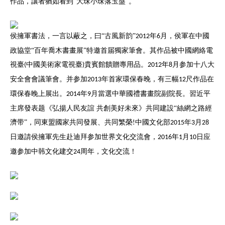
作品，讓者猶如看到“大珠小珠落玉盤”。
侯擁軍書法，一言以蔽之，曰
“古風新韵”
年
月，侯軍在中國
2012
6
政協堂“百年喬木書畫展”特邀首届獨家筆會。其作品被中國網絡電
視臺
中國美術家電視臺
貴賓館饋贈專用品。
年
月参加十八大
(
)
2012
8
安全會會議筆會。并参加
年首家環保春晚，有三幅
尺作品在
2013
12
環保春晚上展出。
年
月當選中華國禮書畫院副院長。習近平
2014
9
主席發表题《弘揚人民友誼 共創美好未來》共同建設“絲網之路經
濟带”，同東盟國家共同發展、共同繁榮
中國文化部
年
月
!
2015
3
28
日邀請侯擁軍先生赴迪拜参加世界文化交流會，
年
月
日应
2016
1
10
邀参加中韩文化建交
周年，文化交流！
24