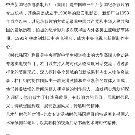
中央新闻纪录电影制片厂（集团）是中国唯一生产新闻纪录影片的
专业机构，其前身是成立于
1938年的延安电影团。新影厂自1953
年成立以来，以纪录影片的方式记录着中国共产党和中华人民共和
国的发展历程，拍摄的纪录影片多次获得国内外各类主流电影节奖
项。1993年整建制划归中央电视台，成为中央电视台新影制作中
心。
《时代强国》栏目是中央新影中学生频道推出的大型高端人物访谈
专题类电视节目，栏目以主持人与时代人物深度对话交流，通过多
样化的节目形式，深入探讨各个领域的创新成果和杰出人物传奇故
事，栏目组的制作团队由一群充满激情和专业素养的媒体人组成，
他们具备敏锐的新闻洞察力和卓越的制作能力。通过精心策划和深
入调研，他们致力于打造高质量、有影响力的节目，展现时代风
采，铸就强国辉煌，展现强国风采，传递时代精神。
艺术与时代的对话
--此次专访活动时代强国栏目组特邀著名书画艺
术家
老师，以其独特的视角共话书画艺术与时代精神。
侯拥军