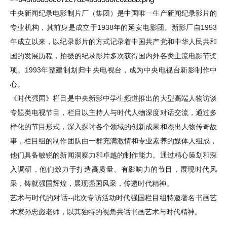
中央新闻纪录电影制片厂（集团）是中国唯一生产新闻纪录影片的
专业机构，其前身是成立于
1938年的延安电影团。新影厂自1953
年成立以来，以纪录影片的方式记录着中国共产党和中华人民共和
国的发展历程，拍摄的纪录影片多次获得国内外各类主流电影节奖
项。1993年整建制划归中央电视台，成为中央电视台新影制作中
心。
《时代强国》栏目是中央新影中学生频道推出的大型高端人物访谈
专题类电视节目，栏目以主持人与时代人物深度对话交流，通过多
样化的节目形式，深入探讨各个领域的创新成果和杰出人物传奇故
事，栏目组的制作团队由一群充满激情和专业素养的媒体人组成，
他们具备敏锐的新闻洞察力和卓越的制作能力。通过精心策划和深
入调研，他们致力于打造高质量、有影响力的节目，展现时代风
采，铸就强国辉煌，展现强国风采，传递时代精神。
艺术与时代的对话
--此次专访活动时代强国栏目组特邀著名书画艺
术家
老师，以其独特的视角共话书画艺术与时代精神。
孙忠彪