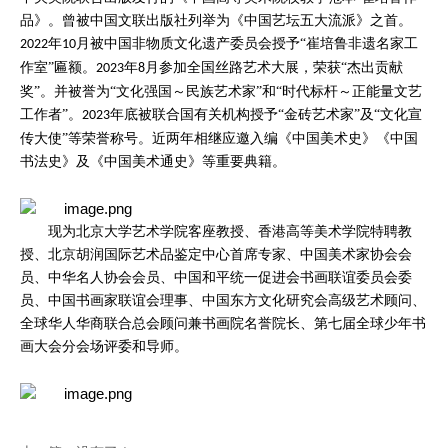
品》。曾被中国文联出版社列举为《中国艺坛五大流派》之首。
年
月被中国非物质文化遗产委员会授予“崔培鲁非遗名家工
2022
10
作室”匾额。
年
月参加全国丝路艺术大展，荣获“杰出贡献
2023
8
奖”。并被誉为“文化强国～民族艺术家”和“时代标杆～正能量文艺
工作者”。
年底被联合国有关机构授予“金砖艺术家”及“文化宣
2023
传大使”等荣誉称号。近两年相继应邀入编《中国美术史》《中国
书法史》及《中国美术通史》等重要典籍。
现为北京大学艺术学院客座教授、香港高等美术学院特聘教
授、北京胡润国际艺术品鉴定中心首席专家、中国美术家协会会
员、中华名人协会会员、中国和平统一促进会书画联谊委员会委
员、中国书画家联谊会理事、中国东方文化研究会高级艺术顾问、
全球华人华商联合总会顾问兼书画院名誉院长、第七届全球少年书
画大会分会场评委和导师。