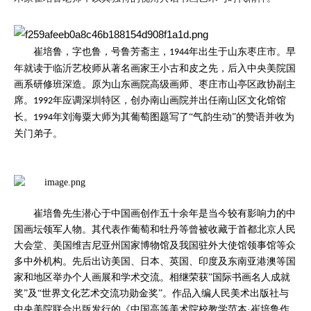
崔培鲁，字也鲁，号鲁芳斋主，
年出生于山东枣庄市。早
1944
年就读于临沂艺校师从著名画家王小古和皮之先，后入中央美院国
画系研修班深造。原为山东画院高级画师、枣庄市山亭区政协副主
席。
年应调深圳特区，创办南山画院并出任南山区文化馆馆
1992
长。
年刘海粟大师为其葡萄图题写了“气韵生动”的赞语并收为
1994
关门弟子。
崔培鲁先生潜心于中国画创作五十余年是当今较有影响力的中
国画坛领军人物。其代表作葡萄和牡丹等曾被收藏于首都北京人民
大会堂、美国维吉尼亚州国家博物馆及我国驻外大使馆领事馆等众
多中外机构。先后出访美国、日本、英国、印度及东南亚港澳等国
家和地区举办个人画展和学术交流。相继荣获”国际书画名人成就
奖”及“世界文化艺术交流功勋金奖”。作品入编人民美术出版社与
中央美院联合出版发行的《中国高等美术院校教学范本·崔培鲁作