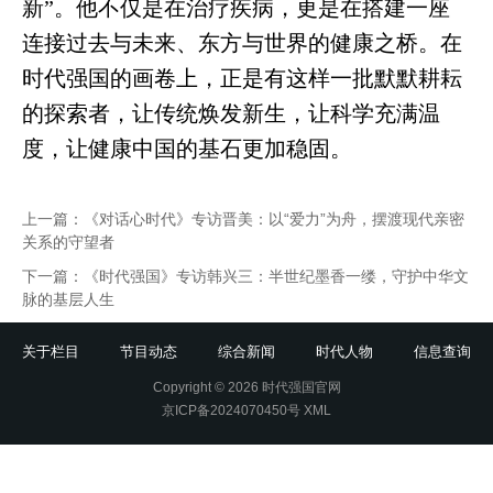
新”。他不仅是在治疗疾病，更是在搭建一座
连接过去与未来、东方与世界的健康之桥。在
时代强国的画卷上，正是有这样一批默默耕耘
的探索者，让传统焕发新生，让科学充满温
度，让健康中国的基石更加稳固。
上一篇：
《对话心时代》专访晋美：以“爱力”为舟，摆渡现代亲密
关系的守望者
下一篇：
《时代强国》专访韩兴三：半世纪墨香一缕，守护中华文
脉的基层人生
关于栏目
节目动态
综合新闻
时代人物
信息查询
Copyright © 2026 时代强国官网
京ICP备2024070450号
XML