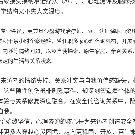
后续接受接纳承诺疗法（ACT）、心理测评及临床
科学结构又不失人文温度。
员，更兼具沙盘游戏治疗师、NGH认证催眠师资质，目前正参与
累积千余小时个案经验，曾任职多家心理咨询机构，开展
、内耗等情绪问题，以及自我探索、原生家庭、亲密关系
稳定的生活与关系状态。
多来访者的情绪失控、关系冲突与自我价值感缺失，
。这些隐性创伤虽非剧烈事件，却深刻塑造着个体
体体验与关系修复深度融合，在安全的咨询关系中，
自我。
心怡始终坚信，心理咨询的核心是为来访者创造安全
伴更多人穿越心灵困境，走向更稳固、开放、富生