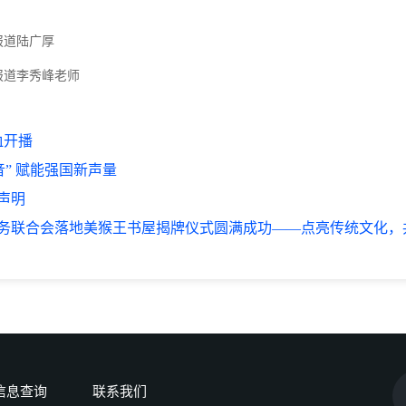
报道陆广厚
报道李秀峰老师
血开播
音” 赋能强国新声量
明​
务联合会落地美猴王书屋揭牌仪式圆满成功——点亮传统文化，
信息查询
联系我们