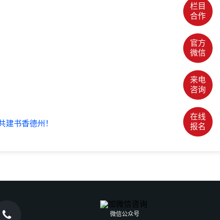
栏目
合作
官方
微信
来电
咨询
在线
共建书香德州！
报名

微信公众号