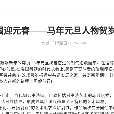
国迎元春——马年元旦人物贺
作者：时代强国 | 2025-12-04
钟声敲响新年的扉页,马年元旦携着奋进的朝气踏歌而来。在这
心为墨,在强国筑梦的时代长卷上,镌刻下奋斗者的璀璨印记
领军者并肩,在这场贺岁报道中共话发展之道、共寄新年期许,
多人在新的征程上勇毅前行!
省任丘市，当代知名书法家。自幼怀揣对书法艺术的赤诚热爱，
技艺日益精进，形成兼具传统底蕴与个人特色的艺术风格。
孜不倦、开拓创新”的艺术追求深耕创作，作品屡次在全国性
成就广受认可，先后被授予“千年文脉传承艺术家”“时代影