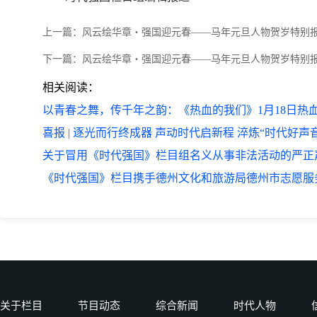
上一篇：
风云绘华章・强国迎元春——马年元旦人物贺岁特别
下一篇：
风云绘华章・强国迎元春——马年元旦人物贺岁特别
相关阅读：
以青春之舞，传千年之韵：《热血的我们》1月18日热
喜报 | 逐光而行终成器 声动时代启新程 淬炼“时代好声
关于冒用《时代强国》栏目组名义从事非法活动的严正声
《时代强国》栏目携手德州文化和旅游局德州市志愿服
关于栏目
节目动态
综合新闻
时代人物