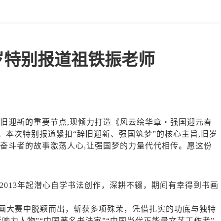
岁特别报道祖铁振老师
辞旧迎新的重要节点,现倾力打造《风云绘华章・强国迎元春
。本次特别报道紧扣“辞旧迎新、强国筑梦”的核心主旨,旧岁
让奋斗者的故事激荡人心,让强国梦的力量代代相传。愿这份
2013年起潜心自学书法创作，深耕不辍，期间有幸得到书画
书画大赛中脱颖而出，斩获多项殊荣，凭借扎实的功底与独特
响力人物”“中国著名书法家”“中国当代正能量文艺工作者”