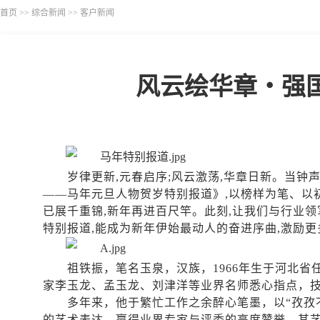
首页
>>
综合新闻
>>
客户新闻
风云绘华章・强
岁律更新
,元春启序;风云激荡,华章日新。当
——马年元旦人物贺岁特别报道》,以榜样为笔、以初
已展千重锦,新年再进百尺竿。此刻,让我们与行业
特别报道,能成为新年伊始最动人的奋进序曲,激励更
祖铁振，笔名玉泉，汉族，
1966年生于河北
家李玉龙、孟玉龙、刘津洋等业界名师悉心指点，
多年来，他于繁忙工作之余醉心笔墨，以
“孜
的艺术表达，赢得业界专家与评委的高度赞誉。其艺术