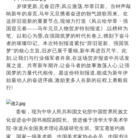
岁律更新
,元春启序;风云激荡,华章日新。当钟声敲
响新年的扉页,马年元旦携着奋进的朝气踏歌而来。在
这辞旧迎新的重要节点,现倾力打造《风云绘华章・强
国迎元春——马年元旦人物贺岁特别报道》,以榜样为
笔、以初心为墨,在强国筑梦的时代长卷上,镌刻下奋斗
者的璀璨印记。本次特别报道紧扣“辞旧迎新、强国筑
梦”的核心主旨,旧岁已展千重锦,新年再进百尺竿。此
刻,让我们与行业领军者并肩,在这场贺岁报道中共话发
展之道、共寄新年期许,让奋斗者的故事激荡人心,让强
国梦的力量代代相传。愿这份特别报道,能成为新年伊
始最动人的奋进序曲,激励更多人在新的征程上勇毅前
行!
姜银，现为中华人民共和国文化部中国世界民族文
化促进会中国书画院副院长。曾进修于清华大学美术学
院
·张道兴全国美术理论高级研究生班。荣宝斋签约画
家、国家一级美术师、中国美术家协会会员、中国书法