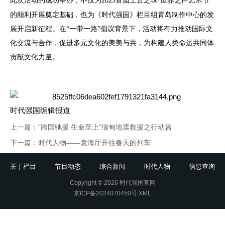
此次活动的成功举办，不仅为
首届上合之珠·世界之声艺术节
2025
的顺利开展奠定基础，也为《时代强国》栏目组青岛制作中心的发
展开启新征程。在“一带一路”倡议背景下，活动将有力推动国际文
化交流与合作，促进多元文化的美美与共，为构建人类命运共同体
贡献文化力量。
时代强国编辑报道
上一篇：
“跨国驰援 生命至上”缅甸地震救援之行动篇
下一篇：
时代人物——袁海厅开往春天的列车
关于栏目
节目动态
综合新闻
时代人物
信息查询
Copyright © 2026 时代强国官网
京ICP备2024070450号
XML